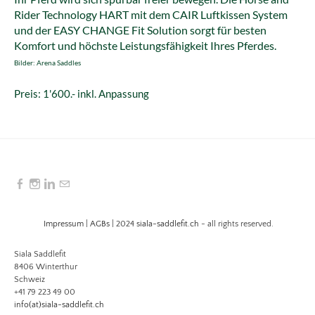
Rider Technology HART mit dem CAIR Luftkissen System
und der EASY CHANGE Fit Solution sorgt für besten
Komfort und höchste Leistungsfähigkeit Ihres Pferdes.
Bilder
: Arena Saddles​​
​Preis: 1'600.- inkl. Anpassung
Impressum
|
AGBs
| 2024
siala-saddlefit.ch
- all rights reserved.
Siala Saddlefit
8406 Winterthur
Schweiz
+41 79 223 49 00
info(at)siala-saddlefit.ch